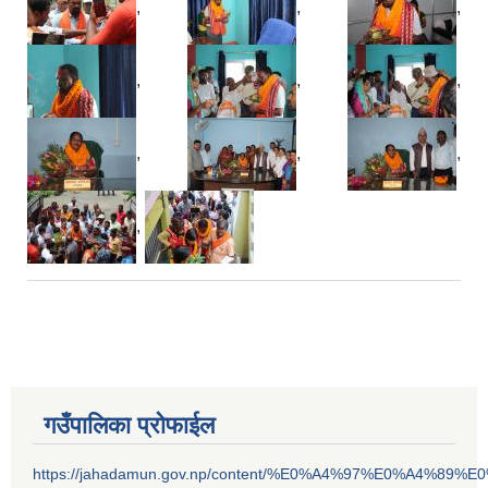
,
,
,
,
,
,
,
,
,
,
गउँपालिका प्रोफाईल
https://jahadamun.gov.np/content/%E0%A4%97%E0%A4%89%