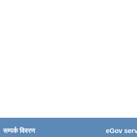
सम्पर्क विवरण
eGov serv