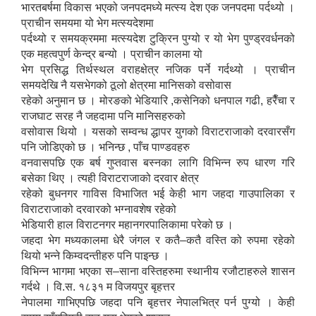
भारतबर्षमा विकास भएको जनपदमध्ये मत्स्य देश एक जनपदमा पर्दथ्यो ।
प्राचीन समयमा यो भेग मत्स्यदेशमा
पर्दथ्यो र समयक्रममा मत्स्यदेश टुक्रिन पुग्यो र यो भेग पुण्ड्रवर्धनको
एक महत्वपुर्ण केन्द्र बन्यो । प्राचीन कालमा यो
भेग प्रसिद्ध तिर्थस्थल वराहक्षेत्र नजिक पर्ने गर्दथ्यो । प्राचीन
समयदेखि नै यसभेगको ठूलो क्षेत्रमा मानिसको वसोवास
रहेको अनुमान छ । मोरङको भेडियारि ,कसेनिको धनपाल गढी, हरैँचा र
राजघाट सरह नै जहदामा पनि मानिसहरुको
वसोवास थियो । यसको सम्वन्ध द्धापर युगको विराटराजाको दरवारसँग
पनि जोडिएको छ । भनिन्छ , पाँच पाण्डवहरु
वनवासपछि एक बर्ष गुप्तवास बस्नका लागि विभिन्न रुप धारण गरि
बसेका थिए । त्यही विराटराजाको दरवार क्षेत्र
रहेको बुधनगर गाविस विभाजित भई केही भाग जहदा गाउपालिका र
विराटराजाको दरवारको भग्नावशेष रहेको
भेडियारी हाल विराटनगर महानगरपालिकामा परेको छ ।
जहदा भेग मध्यकालमा धेरै जंगल र कतै–कतै वस्ति को रुपमा रहेको
थियो भन्ने किम्वदन्तीहरु पनि पाइन्छ ।
विभिन्न भागमा भएका स–साना वस्तिहरुमा स्थानीय रजौटाहरुले शासन
गर्दथे । वि.स. १८३१ म विजयपुर बृहत्तर
नेपालमा गाभिएपछि जहदा पनि बृहत्तर नेपालभित्र पर्न पुग्यो । केही