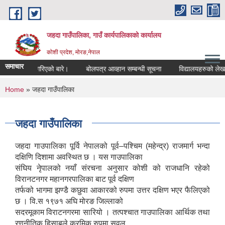
Skip to main content
जहदा गाउँपालिका, गाउँ कार्यपालिकाको कार्यालय
कोशी प्रदेश, मोरङ,नेपाल
समाचार
ुचना प्रकाशन गरिएको बारे।
बोलपत्र आव्हान सम्बन्धी सूचना
विद्यालयहरुको लेखाप
You are here
Home
» जहदा गाउँपालिका
जहदा गाउँपालिका
जहदा गाउपालिका पूर्वि नेपालको पूर्व–पश्चिम (महेन्द्र) राजमार्ग भन्दा
दक्षिणि दिशामा अवस्थित छ । यस गाउपालिका
संघिय नेृपालको नयाँ संरचना अनुसार कोशी को राजधानि रहेको
विरानटनगर महानगरपालिका बाट पूर्व दक्षिण
तर्फको भागमा झण्डै कछुवा आकारको रुपमा उत्तर दक्षिण भएर फैलिएको
छ । वि.स १९७१ अघि मोरङ जिल्लाको
सदरमूकाम विराटनगरमा सारियो । तत्पश्चात गाउपालिका आर्थिक तथा
रणनीतिक हिसाबले क्रमिक रुपमा सवल