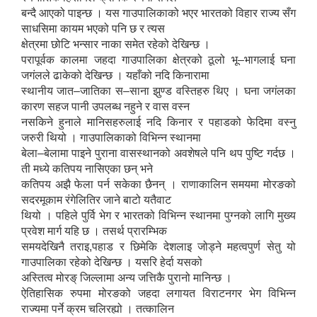
बन्दै आएको पाइन्छ । यस गाउपालिकाको भएर भारतको विहार राज्य सँग
साधसिमा कायम भएको पनि छ र त्यस
क्षेत्रमा छोटि भन्सार नाका समेत रहेको देखिन्छ ।
परापूर्वक कालमा जहदा गाउपालिका क्षेत्रको ठूलो भू–भागलाई घना
जगंलले ढाकेको देखिन्छ । यहाँको नदि किनारामा
स्थानीय जात–जातिका स–साना झुण्ड वस्तिहरु थिए । घना जगंलका
कारण सहज पानी उपलब्ध नहुने र वास वस्न
नसकिने हुनाले मानिसहरुलाई नदि किनार र पहाडको फेदिमा वस्नु
जरुरी थियो । गाउपालिकाको विभिन्न स्थानमा
बेला–बेलामा पाइने पुराना वासस्थानको अवशेषले पनि थप पुष्टि गर्दछ ।
ती मध्ये कतिपय नासिएका छन् भने
कतिपय अझै फेला पर्न सकेका छैनन् । राणाकालिन समयमा मोरङको
सदरमूकाम रंगेलितिर जाने बाटो यतैवाट
थियो । पहिले पुर्वि भेग र भारतको विभिन्न स्थानमा पुग्नको लागि मुख्य
प्रवेश मार्ग यहि छ । तसर्थ प्रारम्भिक
समयदेखिनै तराइ,पहाड र छिमेकि देशलाइ जोड्ने महत्वपुर्ण सेतु यो
गाउपालिका रहेको देखिन्छ । यसरि हेर्दा यसको
अस्तित्व मोरङ् जिल्लामा अन्य जत्तिकै पुरानो मानिन्छ ।
ऐतिहासिक रुपमा मोरङको जहदा लगायत विराटनगर भेग विभिन्न
राज्यमा पर्ने क्रम चलिरह्यो । तत्कालिन