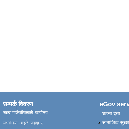
सम्पर्क विवरण
eGov serv
जहदा गाउँपालिकाको कार्यालय
घटना दर्ता
सामाजिक सुरक्ष
लक्ष्मीनिया - मझरे, जहदा-५