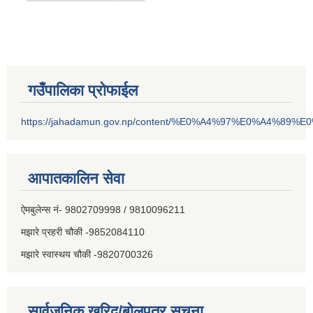
गउँपालिका प्रोफाईल
https://jahadamun.gov.np/content/%E0%A4%97%E0%A4%89%
आपातकालिन सेवा
ऐमबुलेन्स नं- 9802709998 / 9810096211
मझारे प्रहरी चौकी -9852084110
मझारे स्वास्थय चौकी -9820700326
सार्वजनिक खरिद/बोलपत्र सूचना