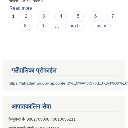
गलास वितरण गारियो
Read more
about स्वास्थय संस्था तथा विद्यालय हरुमा स्वच्छ खानेपानी
Pages
तथा सरसफाई कार्यक्रम
1
2
3
4
5
6
7
8
9
…
next ›
last »
गउँपालिका प्रोफाईल
https://jahadamun.gov.np/content/%E0%A4%97%E0%A4%89%
आपातकालिन सेवा
ऐमबुलेन्स नं- 9802709998 / 9810096211